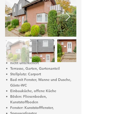
Kontakt aufnehmen
Haus
Kategorie: Doppelhaushälfte
Geschosse: 3
Baujahr: 2018
Haustyp: Massivhaus
Zustand: neuwertig
nicht unterkellert
Terrasse, Garten, Gartenanteil
Stellplatz: Carport
Bad mit Fenster, Wanne und Dusche,
Gäste-WC
Einbauküche, offene Küche
Böden: Fliesenboden,
Kunststoffboden
Fenster: Kunststofffenster,
Sprossenfenster