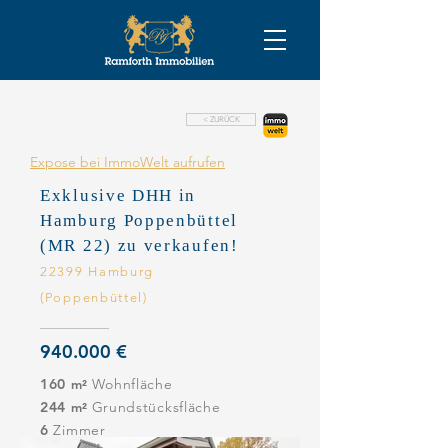
< ZURÜCK
Expose bei ImmoWelt aufrufen
Exklusive DHH in
Hamburg Poppenbüttel
(MR 22) zu verkaufen!
22399 Hamburg
(Poppenbüttel)
940.000 €
160
Wohnfläche
m²
244
Grundstücksfläche
m²
6
Zimmer