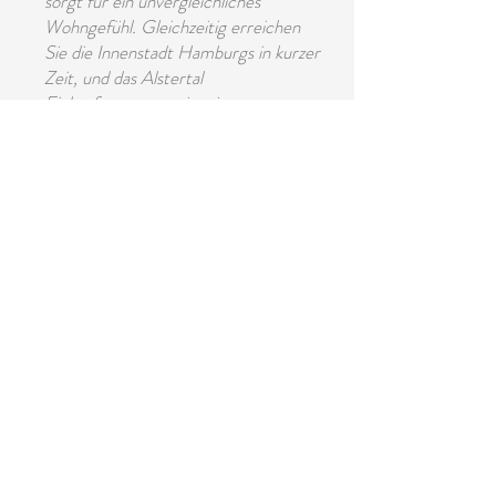
sorgt für ein unvergleichliches
Wohngefühl. Gleichzeitig erreichen
Sie die Innenstadt Hamburgs in kurzer
Zeit, und das Alstertal
Einkaufszentrum mit seinen
vielfältigen Einkaufsmöglichkeiten ist
nur wenige Minuten entfernt.
Die Häuser bestechen durch zeitlos
elegante Architektur, die sich
harmonisch in die
grüne Umgebung einfügt.
Hochwertige Materialien prägen das
Erscheinungsbild der
modernen Stadthäuser. Die individuell
gestalteten Gärten und Terrassen
bieten eine
ruhige Rückzugsmöglichkeit.
Die 11 Stadthäuser sind in
Doppelhaushälften und ein dreier
Reihenhaus aufgeteilt.