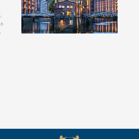
,
ch
u