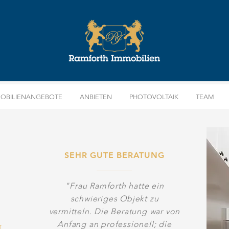
OBILIENANGEBOTE
ANBIETEN
PHOTOVOLTAIK
TEAM
SEHR GUTE
BERATUNG
"Frau Ramforth hatte ein
schwieriges Objekt zu
vermitteln. Die Beratung war von
Anfang an professionell; die